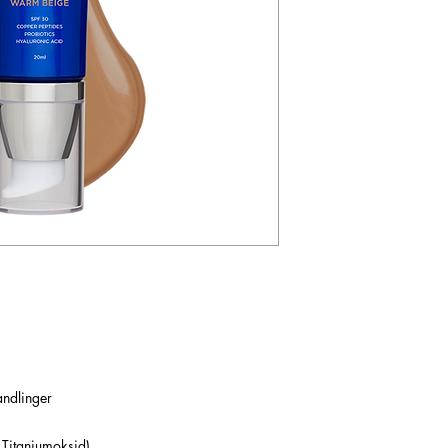
andlinger
g Titaniumoksid)