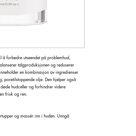
il å forbedre utseendet på problemhud,
 balanserer talgproduksjonen og reduserer
n inneholder en kombinasjon av ingredienser
g, poretilstoppende olje. Den hjelper også
v døde hudceller og forhindrer videre
n frisk og ren.
tupper og massér inn i huden. Unngå