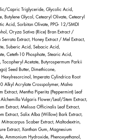
ic/Capric Triglyceride, Glycolic Acid,
e, Butylene Glycol, Cetearyl Olivate, Cetearyl
actic Acid, Sorbitan Olivate, PPG- 12/SMDI
ol, Oryza Sativa (Rice) Bran Extract /
 Serrata Extract, Honey Extract / Mel Extract,
e, Suberic Acid, Sebacic Acid,
e, Ceteth-10 Phosphate, Stearic Acid,
, Tocopheryl Acetate, Butyrospermum Parkii
go) Seed Butter, Dimethicone,
 Hexylresorcinol, Imperata Cylindrica Root
0 Alkyl Acrylate Crosspolymer, Malva
m Extract, Mentha Piperita (Peppermint) Leaf
, Alchemilla Vulgaris Flower/Leaf/Stem Extract,
 Extract, Melissa Officinalis Leaf Extract,
m Extract, Salix Alba (Willow) Bark Extract,
, Mitracarpus Scaber Extract, Maltodextrin,
ulture Extract, Xanthan Gum, Magnesium
de, Ammonium Hydroxide, Phenoxyethanol,