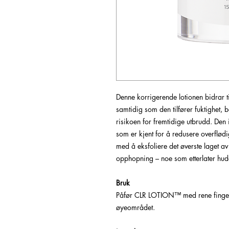
Denne korrigerende lotionen bidrar t
samtidig som den tilfører fuktighet,
risikoen for fremtidige utbrudd. De
som er kjent for å redusere overflødi
med å eksfoliere det øverste laget a
opphopning – noe som etterlater hude
Bruk
Påfør CLR LOTION™ med rene finger
øyeområdet.