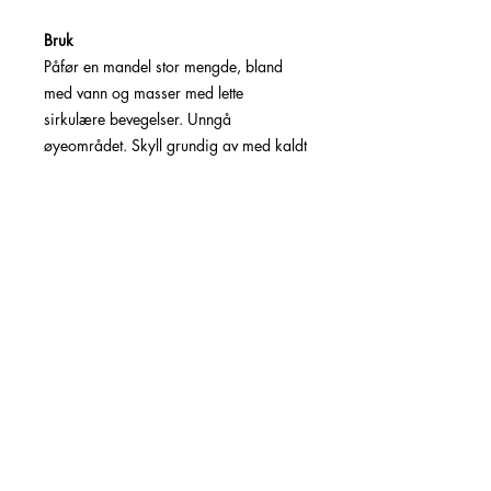
Bruk
Påfør en mandel stor mengde, bland
med vann og masser med lette
sirkulære bevegelser. Unngå
øyeområdet. Skyll grundig av med kaldt
eller lunkent vann. Klapp huden tørr.
Ingredienser
NMF aminosyrer, manuka honning,
naturlig salisylsyre