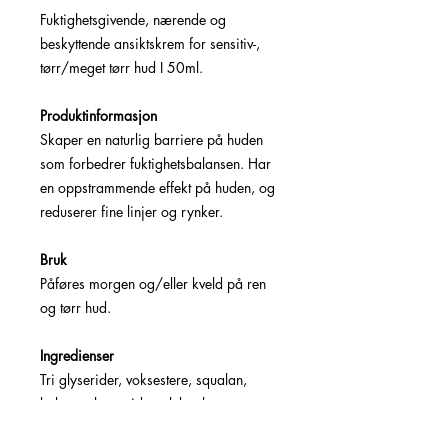
Fuktighetsgivende, nærende og
beskyttende ansiktskrem for sensitiv-,
tørr/meget tørr hud I 50ml.
Produktinformasjon
Skaper en naturlig barriere på huden
som forbedrer fuktighetsbalansen. Har
en oppstrammende effekt på huden, og
reduserer fine linjer og rynker.
Bruk
Påføres morgen og/eller kveld på ren
og tørr hud.
Ingredienser
Tri glyserider, voksestere, squalan,
kolesterol, peptider, elektrolytter,
melkesyre, natrium PCA & HylaFuse