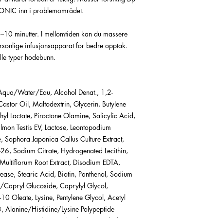
NIC inn i problemområdet.
5–10 minutter. I mellomtiden kan du massere
ersonlige infusjonsapparat for bedre opptak.
alle typer hodebunn.
Aqua/Water/Eau, Alcohol Denat., 1,2-
stor Oil, Maltodextrin, Glycerin, Butylene
yl Lactate, Piroctone Olamine, Salicylic Acid,
almon Testis EV, Lactose, Leontopodium
, Sophora Japonica Callus Culture Extract,
h-26, Sodium Citrate, Hydrogenated Lecithin,
 Multiflorum Root Extract, Disodium EDTA,
ease, Stearic Acid, Biotin, Panthenol, Sodium
/Capryl Glucoside, Caprylyl Glycol,
-10 Oleate, Lysine, Pentylene Glycol, Acetyl
3, Alanine/Histidine/Lysine Polypeptide