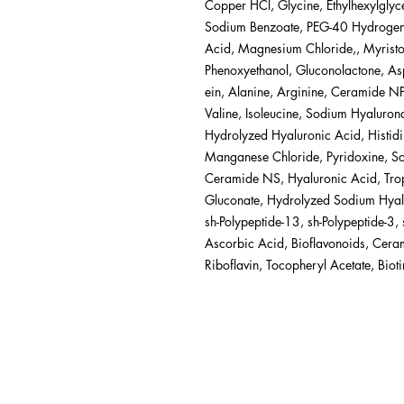
Copper HCl, Glycine, Ethylhexylglyc
Sodium Benzoate, PEG-40 Hydrogena
Acid, Magnesium Chloride,, Myristoy
Phenoxyethanol, Gluconolactone, As
ein, Alanine, Arginine, Ceramide NP,
Valine, Isoleucine, Sodium Hyaluron
Hydrolyzed Hyaluronic Acid, Histidi
Manganese Chloride, Pyridoxine, So
Ceramide NS, Hyaluronic Acid, Tro
Gluconate, Hydrolyzed Sodium Hyalur
sh-Polypeptide-13, sh-Polypeptide-3,
Ascorbic Acid, Bioflavonoids, Cera
Riboflavin, Tocopheryl Acetate, Bioti