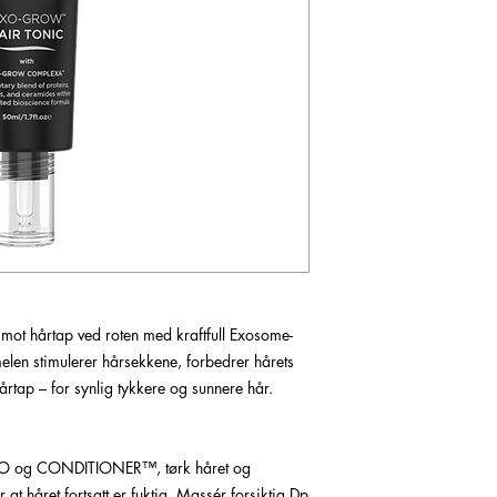
 mot hårtap ved roten med kraftfull Exosome-
elen stimulerer hårsekkene, forbedrer hårets
hårtap – for synlig tykkere og sunnere hår.
 og CONDITIONER™, tørk håret og
t håret fortsatt er fuktig. Massér forsiktig Dp