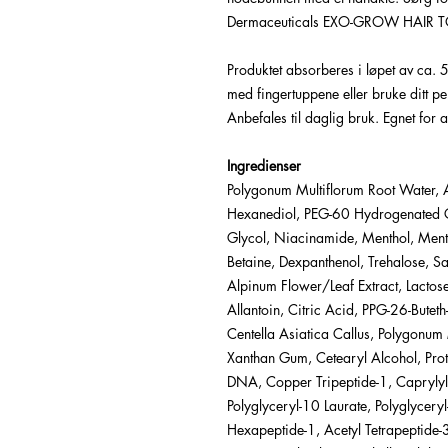
Dermaceuticals EXO-GROW HAIR TO
Produktet absorberes i løpet av ca. 
med fingertuppene eller bruke ditt p
Anbefales til daglig bruk. Egnet for 
Ingredienser
Polygonum Multiflorum Root Water, 
Hexanediol, PEG-60 Hydrogenated Ca
Glycol, Niacinamide, Menthol, Menth
Betaine, Dexpanthenol, Trehalose, S
Alpinum Flower/Leaf Extract, Lactose
Allantoin, Citric Acid, PPG-26-Butet
Centella Asiatica Callus, Polygonum
Xanthan Gum, Cetearyl Alcohol, Prot
DNA, Copper Tripeptide-1, Caprylyl
Polyglyceryl-10 Laurate, Polyglyceryl
Hexapeptide-1, Acetyl Tetrapeptide-