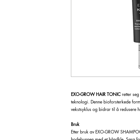
EXO-GROW HAIR TONIC
retter seg
teknologi. Denne bioforsterkede form
vekstsyklus og bidrar til å redusere 
Bruk
Etter bruk av EXO-GROW SHAMPOO
hodebunnen med et håndkle. Sørg for a