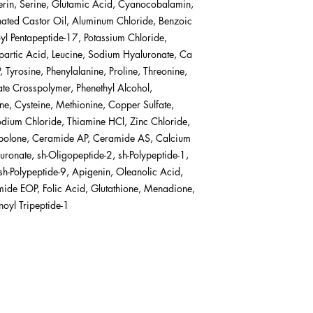
erin, Serine, Glutamic Acid, Cyanocobalamin,
ted Castor Oil, Aluminum Chloride, Benzoic
l Pentapeptide-17, Potassium Chloride,
partic Acid, Leucine, Sodium Hyaluronate, Ca
 Tyrosine, Phenylalanine, Proline, Threonine,
ate Crosspolymer, Phenethyl Alcohol,
ne, Cysteine, Methionine, Copper Sulfate,
dium Chloride, Thiamine HCl, Zinc Chloride,
polone, Ceramide AP, Ceramide AS, Calcium
onate, sh-Oligopeptide-2, sh-Polypeptide-1,
 sh-Polypeptide-9, Apigenin, Oleanolic Acid,
mide EOP, Folic Acid, Glutathione, Menadione,
noyl Tripeptide-1