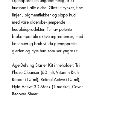
Gjenopprett en ungdommelig, frisk
hudtone i alle aldre. Glatt ut rynker, fine
linjer , pigmentflekker og slapp hud
med våre aldersbekjempende
hudpleieprodukter. Full av potente
biokompatible aktive ingredienser, med
kontinuerlig bruk vil du gjenopprette
gløden og nyte hud som ser yngre ut.
Age-Defying Starter Kit inneholder: Tri
Phase Cleanser (60 ml), Vitamin Rich
Repair (15 ml), Retinal Active (15 ml),
Hyla Active 3D Mask (1 maske), Cover
Recover Sheer.